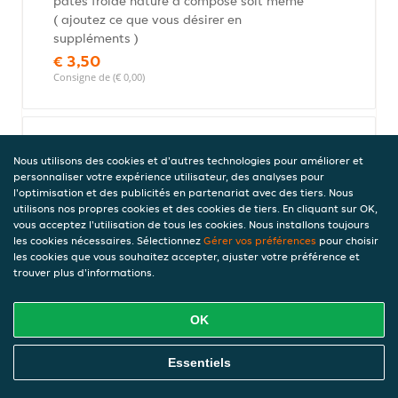
pates froide nature a composé soit même
( ajoutez ce que vous désirer en
suppléments )
€ 3,50
Consigne de (€ 0,00)
Pâtes 4 fromages
Nous utilisons des cookies et d'autres technologies pour améliorer et
Pâtes-sauce fromage (peu différer suivant
personnaliser votre expérience utilisateur, des analyses pour
arrivage)-fromage râpé
l'optimisation et des publicités en partenariat avec des tiers. Nous
utilisons nos propres cookies et des cookies de tiers. En cliquant sur OK,
€ 10,00
vous acceptez l'utilisation de tous les cookies. Nous installons toujours
Consigne de (€ 0,00)
les cookies nécessaires. Sélectionnez
Gérer vos préférences
pour choisir
les cookies que vous souhaitez accepter, ajuster votre préférence et
trouver plus d'informations.
Pâtes jambon crème
OK
Pâtes-sauce béchamel-jambon ,fromage
râpé
Commandez En Ligne
Essentiels
€ 10,00
Consigne de (€ 0,00)