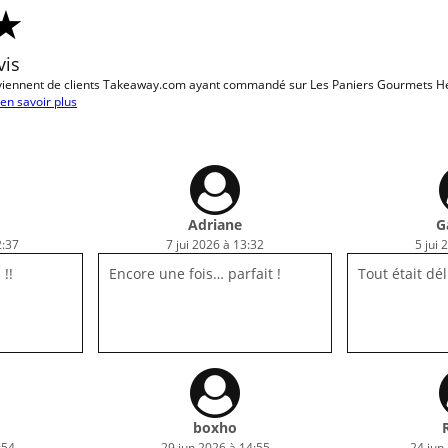
vis
viennent de clients Takeaway.com ayant commandé sur Les Paniers Gourmets H
en savoir plus
Adriane
G
2:37
7 jui 2026 à 13:32
5 jui 
 !!
Encore une fois… parfait !
Tout était dél
boxho
:54
29 jun 2026 à 14:55
24 jun